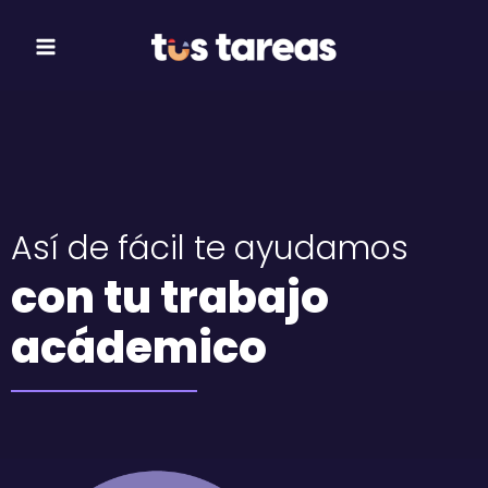
Ir
Main
al
Menu
contenido
Así de fácil te ayudamos
con tu trabajo
acádemico